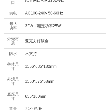
以太网口和RS232接口
口
供电
AC100-240v 50-60Hz
最大
32W（额定功率25W）
功率
外壳材
亚克力好钣金
质
防水
不支持
整体尺
1556*635*180mm
寸
外观尺
1550*575*58mm
寸
底座尺
635*180mm
寸
重量
22公斤/片