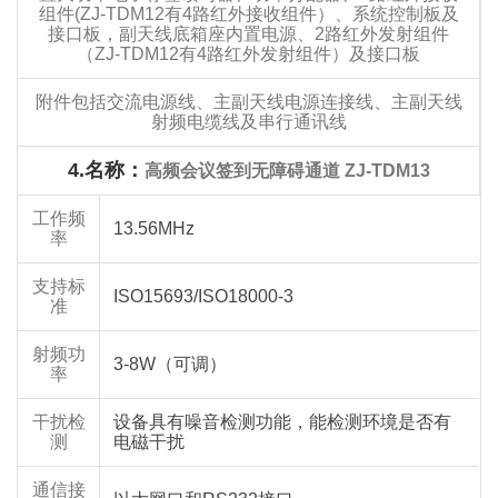
组件(ZJ-TDM12有4路红外接收组件）、系统控制板及
接口板，副天线底箱座内置电源、2路红外发射组件
（ZJ-TDM12有4路红外发射组件）及接口板
附件包括交流电源线、主副天线电源连接线、主副天线
射频电缆线及串行通讯线
4.
名称：
高频会议签到无障碍通道 ZJ-TDM13
工作频
13.56MHz
率
支持标
ISO15693/ISO18000-3
准
射频功
3-8W（可调）
率
干扰检
设备具有噪音检测功能，能检测环境是否有
测
电磁干扰
通信接