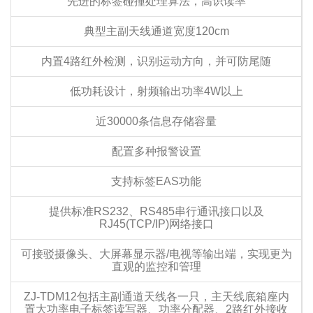
先进的标签碰撞处理算法，高识读率
典型主副天线通道宽度120cm
内置4路红外检测，识别运动方向，并可防尾随
低功耗设计，射频输出功率4W以上
近30000条信息存储容量
配置多种报警设置
支持标签EAS功能
提供标准RS232、RS485串行通讯接口以及
RJ45(TCP/IP)网络接口
可接驳摄像头、大屏幕显示器/电视等输出端，实现更为
直观的监控和管理
ZJ-TDM12包括主副通道天线各一只，主天线底箱座内
置大功率电子标签读写器、功率分配器、2路红外接收